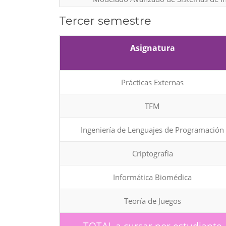
Tercer semestre
Sistemas Ubicuos, empotrados y 
Robots Autónomos
Asignatura
Inteligencia de Negocio
Prácticas Externas
Eficiencia de Sistemas Informát
TFM
Computación Científica
Ingeniería de Lenguajes de Programación
Posicionamiento, búsqueda y recuperación
Criptografía
Desarrollo de Aplicaciones Móv
Informática Biomédica
TOTAL a cursar por estud
Teoría de Juegos
TOTAL a cursar por estudiante