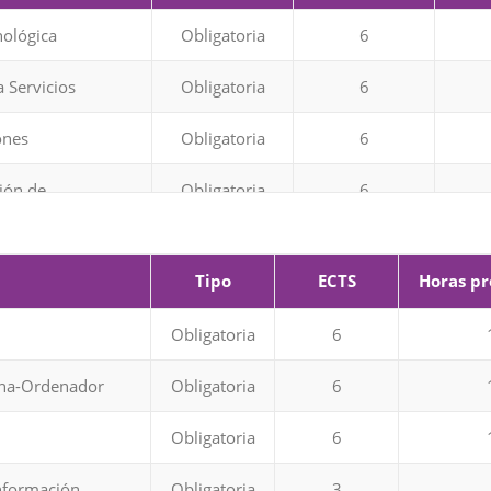
nológica
Obligatoria
6
 Servicios
Obligatoria
6
ones
Obligatoria
6
ión de
Obligatoria
6
Tipo
ECTS
Horas pr
Obligatoria
6
Obligatoria
6
Obligatoria
6
ona-Ordenador
Obligatoria
6
iante
30
Obligatoria
6
nformación
Obligatoria
3