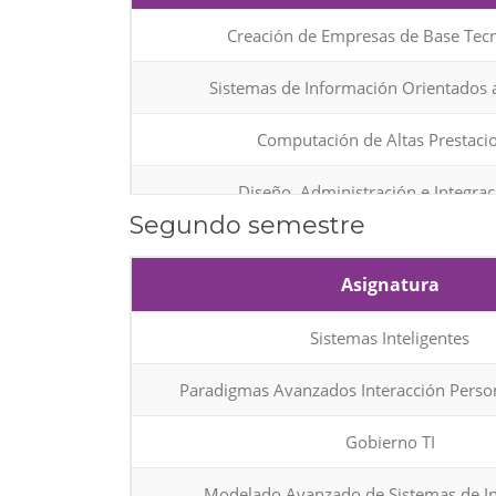
Creación de Empresas de Base Tec
Sistemas de Información Orientados a
Computación de Altas Prestaci
Diseño, Administración e Integrac
Segundo semestre
infraestructuras TI
Asignatura
Calidad y Auditoría
Sistemas Inteligentes
Computación Gráfica
Paradigmas Avanzados Interacción Pers
TOTAL a cursar por estud
Gobierno TI
Modelado Avanzado de Sistemas de I